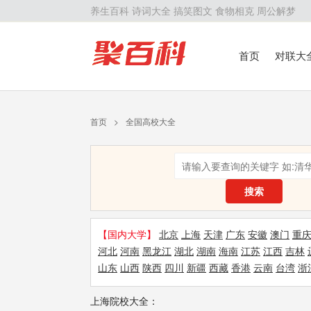
养生百科
诗词大全
搞笑图文
食物相克
周公解梦
首页
对联大
留学百科
历
首页
>
全国高校大全
搜索
【国内大学】
北京
上海
天津
广东
安徽
澳门
重
河北
河南
黑龙江
湖北
湖南
海南
江苏
江西
吉林
山东
山西
陕西
四川
新疆
西藏
香港
云南
台湾
浙
上海院校大全：