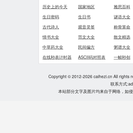
历史上的今天
国家地区
雅思百科
生日密码
生日书
谜语大全
古代诗人
观音灵签
称骨算命
情书大全
范文大全
散文精选
中草药大全
民间偏方
粥谱大全
在线秒表计时器
ASCII码对照表
一帧秒创
Copyright © 2012-2026 caihezi.cn All rights 
联系方式:adm
本站部分文字及图片均来自于网络，如侵