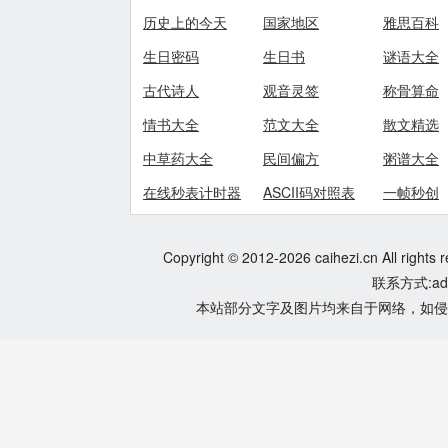
历史上的今天
国家地区
雅思百科
生日密码
生日书
谜语大全
古代诗人
观音灵签
称骨算命
情书大全
范文大全
散文精选
中草药大全
民间偏方
粥谱大全
在线秒表计时器
ASCII码对照表
一帧秒创
Copyright © 2012-2026 caihezi.cn All rights 
联系方式:adm
本站部分文字及图片均来自于网络，如侵