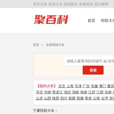
养生百科
诗词大全
搞笑图文
食物相克
周公解梦
首页
对联大
留学百科
历
首页
>
全国高校大全
搜索
【国内大学】
北京
上海
天津
广东
安徽
澳门
重
河北
河南
黑龙江
湖北
湖南
海南
江苏
江西
吉林
山东
山西
陕西
四川
新疆
西藏
香港
云南
台湾
浙
宁夏院校大全：