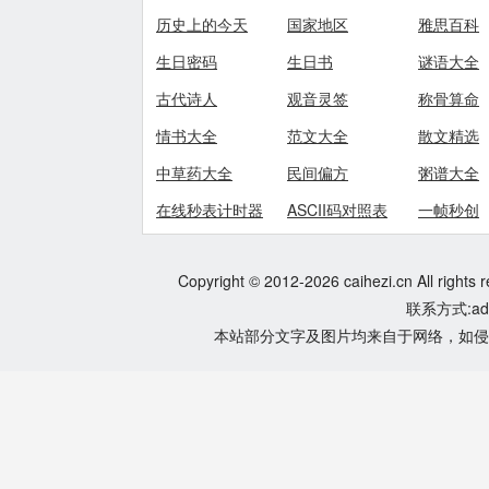
历史上的今天
国家地区
雅思百科
生日密码
生日书
谜语大全
古代诗人
观音灵签
称骨算命
情书大全
范文大全
散文精选
中草药大全
民间偏方
粥谱大全
在线秒表计时器
ASCII码对照表
一帧秒创
Copyright © 2012-2026 caihezi.cn All rights 
联系方式:adm
本站部分文字及图片均来自于网络，如侵