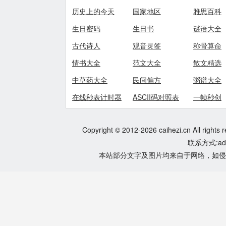
历史上的今天
国家地区
雅思百科
生日密码
生日书
谜语大全
古代诗人
观音灵签
称骨算命
情书大全
范文大全
散文精选
中草药大全
民间偏方
粥谱大全
在线秒表计时器
ASCII码对照表
一帧秒创
Copyright © 2012-2026 caihezi.cn All rights 
联系方式:adm
本站部分文字及图片均来自于网络，如侵