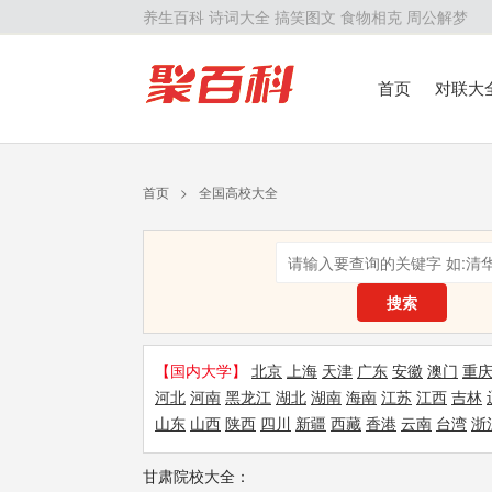
养生百科
诗词大全
搞笑图文
食物相克
周公解梦
首页
对联大
留学百科
历
首页
>
全国高校大全
搜索
【国内大学】
北京
上海
天津
广东
安徽
澳门
重
河北
河南
黑龙江
湖北
湖南
海南
江苏
江西
吉林
山东
山西
陕西
四川
新疆
西藏
香港
云南
台湾
浙
甘肃院校大全：