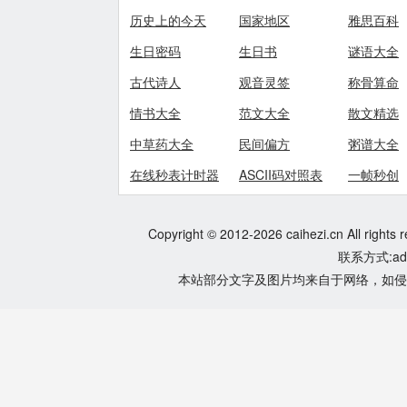
历史上的今天
国家地区
雅思百科
生日密码
生日书
谜语大全
古代诗人
观音灵签
称骨算命
情书大全
范文大全
散文精选
中草药大全
民间偏方
粥谱大全
在线秒表计时器
ASCII码对照表
一帧秒创
Copyright © 2012-2026 caihezi.cn All rights 
联系方式:adm
本站部分文字及图片均来自于网络，如侵