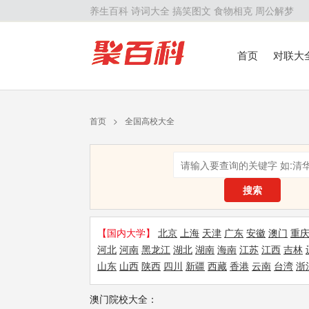
养生百科
诗词大全
搞笑图文
食物相克
周公解梦
首页
对联大
留学百科
历
首页
>
全国高校大全
搜索
【国内大学】
北京
上海
天津
广东
安徽
澳门
重
河北
河南
黑龙江
湖北
湖南
海南
江苏
江西
吉林
山东
山西
陕西
四川
新疆
西藏
香港
云南
台湾
浙
澳门院校大全：