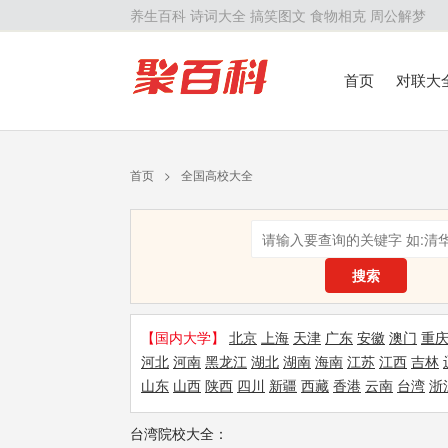
养生百科
诗词大全
搞笑图文
食物相克
周公解梦
首页
对联大
留学百科
历
首页
>
全国高校大全
搜索
【国内大学】
北京
上海
天津
广东
安徽
澳门
重
河北
河南
黑龙江
湖北
湖南
海南
江苏
江西
吉林
山东
山西
陕西
四川
新疆
西藏
香港
云南
台湾
浙
台湾院校大全：