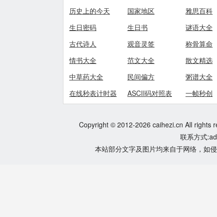
历史上的今天
国家地区
雅思百科
生日密码
生日书
谜语大全
古代诗人
观音灵签
称骨算命
情书大全
范文大全
散文精选
中草药大全
民间偏方
粥谱大全
在线秒表计时器
ASCII码对照表
一帧秒创
Copyright © 2012-2026 caihezi.cn All rights 
联系方式:adm
本站部分文字及图片均来自于网络，如侵