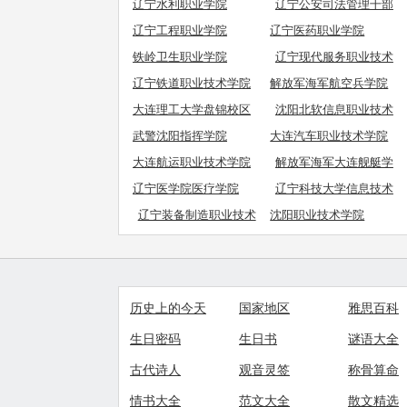
辽宁水利职业学院
辽宁公安司法管理干部
学院
辽宁工程职业学院
辽宁医药职业学院
铁岭卫生职业学院
辽宁现代服务职业技术
学院
辽宁铁道职业技术学院
解放军海军航空兵学院
大连理工大学盘锦校区
沈阳北软信息职业技术
学院
武警沈阳指挥学院
大连汽车职业技术学院
大连航运职业技术学院
解放军海军大连舰艇学
院
辽宁医学院医疗学院
辽宁科技大学信息技术
学院
辽宁装备制造职业技术
沈阳职业技术学院
学院
历史上的今天
国家地区
雅思百科
生日密码
生日书
谜语大全
古代诗人
观音灵签
称骨算命
情书大全
范文大全
散文精选