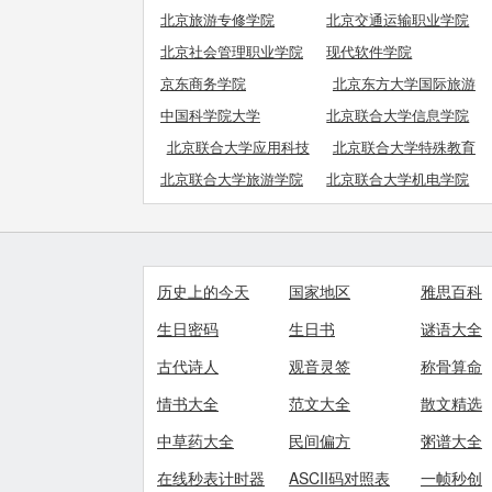
北京旅游专修学院
北京交通运输职业学院
北京社会管理职业学院
现代软件学院
京东商务学院
北京东方大学国际旅游
学院
中国科学院大学
北京联合大学信息学院
北京联合大学应用科技
北京联合大学特殊教育
学院
学院
北京联合大学旅游学院
北京联合大学机电学院
历史上的今天
国家地区
雅思百科
生日密码
生日书
谜语大全
古代诗人
观音灵签
称骨算命
情书大全
范文大全
散文精选
中草药大全
民间偏方
粥谱大全
在线秒表计时器
ASCII码对照表
一帧秒创