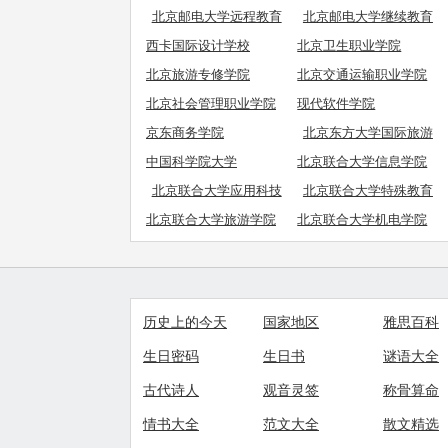
学院
学院
北京邮电大学远程教育
北京邮电大学继续教育
学院
学院职业教育
西卡国际设计学校
北京卫生职业学院
北京旅游专修学院
北京交通运输职业学院
北京社会管理职业学院
现代软件学院
京东商务学院
北京东方大学国际旅游
学院
中国科学院大学
北京联合大学信息学院
北京联合大学应用科技
北京联合大学特殊教育
学院
学院
北京联合大学旅游学院
北京联合大学机电学院
历史上的今天
国家地区
雅思百科
生日密码
生日书
谜语大全
古代诗人
观音灵签
称骨算命
情书大全
范文大全
散文精选