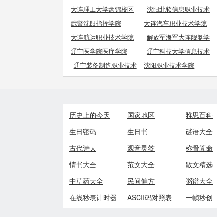
大连理工大学盘锦校区
沈阳北软信息职业技术
学院
武警沈阳指挥学院
大连汽车职业技术学院
大连航运职业技术学院
解放军海军大连舰艇学
院
辽宁医学院医疗学院
辽宁科技大学信息技术
学院
辽宁装备制造职业技术
沈阳职业技术学院
学院
历史上的今天
国家地区
雅思百科
生日密码
生日书
谜语大全
古代诗人
观音灵签
称骨算命
情书大全
范文大全
散文精选
中草药大全
民间偏方
粥谱大全
在线秒表计时器
ASCII码对照表
一帧秒创