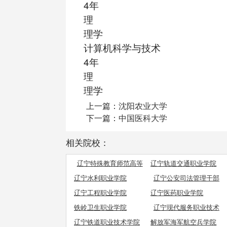
4年
理
理学
计算机科学与技术
4年
理
理学
上一篇：
沈阳农业大学
下一篇：
中国医科大学
相关院校：
辽宁特殊教育师范高等
辽宁轨道交通职业学院
专科学校
辽宁水利职业学院
辽宁公安司法管理干部
学院
辽宁工程职业学院
辽宁医药职业学院
铁岭卫生职业学院
辽宁现代服务职业技术
学院
辽宁铁道职业技术学院
解放军海军航空兵学院