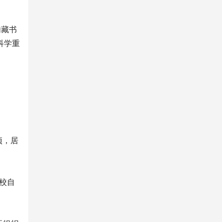
内藏书
科学重
。
项，居
高校自