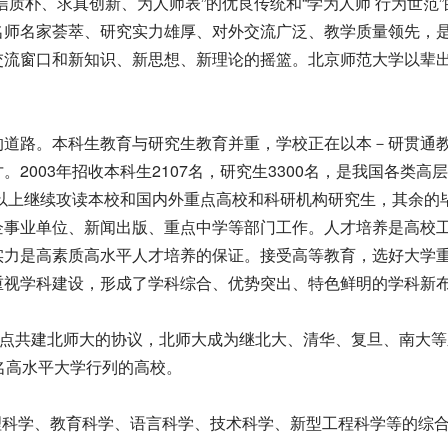
质朴、求真创新、为人师表”的优良传统和“学为人师 行为世范”
名师名家荟萃、研究实力雄厚、对外交流广泛、教学质量领先，
交流窗口和新知识、新思想、新理论的摇篮。北京师范大学以辈
道路。本科生教育与研究生教育并重，学校正在以本－研贯通
2003年招收本科生2107名，研究生3300名，是我国各类高
0%以上继续攻读本校和国内外重点高校和科研机构研究生，其余的
企事业单位、新闻出版、重点中学等部门工作。人才培养是高校
实力是高素质高水平人才培养的保证。接受高等教育，选好大学
重视学科建设，形成了学科综合、优势突出、特色鲜明的学科新
了重点共建北师大的协议，北师大成为继北大、清华、复旦、南大
名高水平大学行列的高校。
理科学、教育科学、语言科学、技术科学、新型工程科学等的综