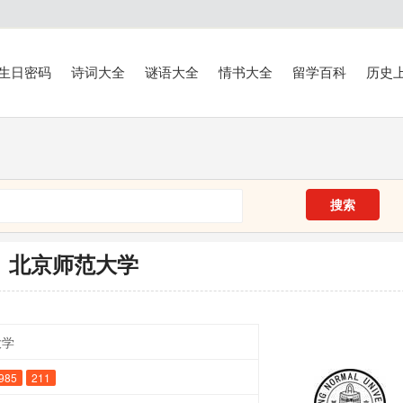
生日密码
诗词大全
谜语大全
情书大全
留学百科
历史
搜索
北京师范大学
大学
985
211