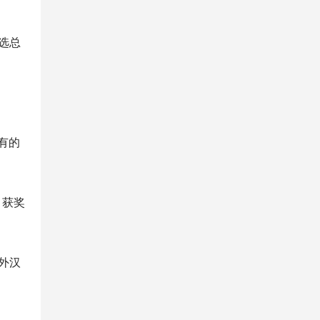
选总
有的
，获奖
外汉