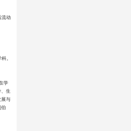
后流动
学科。
在学
学、生
发展与
刘伯