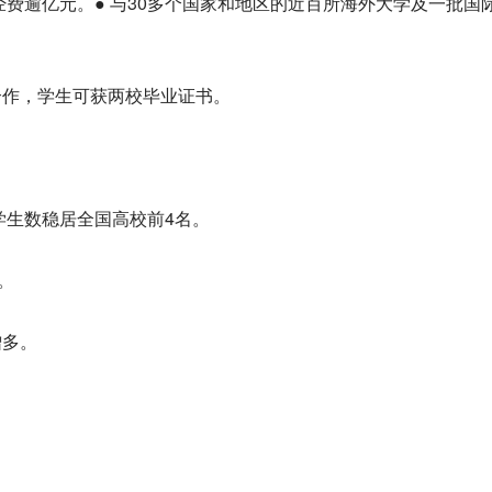
研经费逾亿元。● 与30多个国家和地区的近百所海外大学及一批国
合作，学生可获两校毕业证书。
留学生数稳居全国高校前4名。
。
增多。