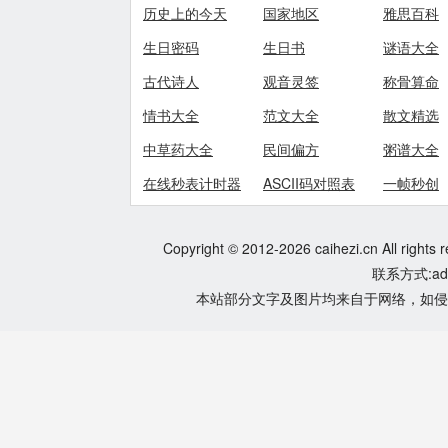
历史上的今天
国家地区
雅思百科
生日密码
生日书
谜语大全
古代诗人
观音灵签
称骨算命
情书大全
范文大全
散文精选
中草药大全
民间偏方
粥谱大全
在线秒表计时器
ASCII码对照表
一帧秒创
Copyright © 2012-2026 caihezi.cn All rights 
联系方式:adm
本站部分文字及图片均来自于网络，如侵