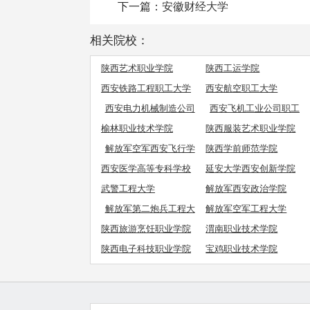
下一篇：
安徽财经大学
相关院校：
陕西艺术职业学院
陕西工运学院
西安铁路工程职工大学
西安航空职工大学
西安电力机械制造公司
西安飞机工业公司职工
机电学院
工学院
榆林职业技术学院
陕西服装艺术职业学院
解放军空军西安飞行学
陕西学前师范学院
院
西安医学高等专科学校
延安大学西安创新学院
武警工程大学
解放军西安政治学院
解放军第二炮兵工程大
解放军空军工程大学
学
陕西旅游烹饪职业学院
渭南职业技术学院
陕西电子科技职业学院
宝鸡职业技术学院