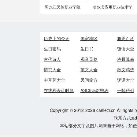
院
院
黑龙江民族职业学院
哈尔滨应用职业技术学
院
历史上的今天
国家地区
雅思百科
生日密码
生日书
谜语大全
古代诗人
观音灵签
称骨算命
情书大全
范文大全
散文精选
中草药大全
民间偏方
粥谱大全
在线秒表计时器
ASCII码对照表
一帧秒创
Copyright © 2012-2026 caihezi.cn All rights 
联系方式:adm
本站部分文字及图片均来自于网络，如侵