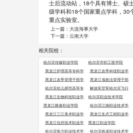
士后流动站，18个具有博士、硕
级学科和18个国家重点学科，30
重点实验室。
上一篇：
大连海事大学
下一篇：
云南大学
相关院校：
哈尔滨传媒职业学院
哈尔滨市职工医学院
黑龙江护理高等专科学
黑龙江农垦科技职业学
校
院
黑龙江农垦管理干部学
黑龙江省政法管理干部
院
学院
哈尔滨幼儿师范高等专
解放军空军哈尔滨飞行
科学校
学院
黑龙江生物科技职业学
哈尔滨职业技术学院
院
黑龙江粮食职业学院
哈尔滨江南职业技术学
院
黑龙江三江美术职业学
黑龙江生态工程职业学
院
院
黑龙江信息技术职业学
黑龙江职业学院
院
哈尔滨电力职业技术学
哈尔滨铁道职业技术学