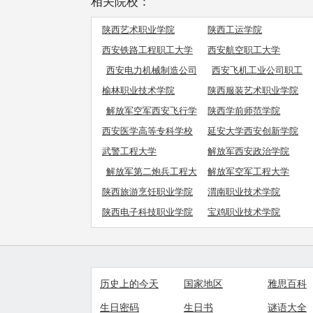
相关院校：
陕西艺术职业学院
陕西工运学院
西安铁路工程职工大学
西安航空职工大学
西安电力机械制造公司
西安飞机工业公司职工
机电学院
工学院
榆林职业技术学院
陕西服装艺术职业学院
解放军空军西安飞行学
陕西学前师范学院
院
西安医学高等专科学校
延安大学西安创新学院
武警工程大学
解放军西安政治学院
解放军第二炮兵工程大
解放军空军工程大学
学
陕西旅游烹饪职业学院
渭南职业技术学院
陕西电子科技职业学院
宝鸡职业技术学院
历史上的今天
国家地区
雅思百科
生日密码
生日书
谜语大全