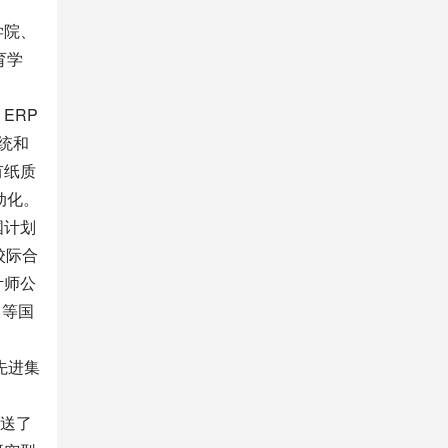
学院、
育学
。
ERP
统和
有纸质
动化。
国计划
校际合
计师公
）等国
先进集
输送了