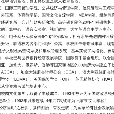
才在职培训基地，昆山路校区是成人教育基地。
、国际工商管理学院、公共经济与管理学院、信息管理与工程
外语系、体育教学部、国际文化交流学院、MBA学院、继续教
经研究所、会计与财务研究院、高等研究院等20多个科研机构
计算中心、语音实验室、视听教室、大学英语自主学习中心、
验室、电子商务实验室等6个专业实验室，拥有水平先进的网络系
断升级，联通校内各部门和学生公寓。学校图书馆馆藏丰富，现
建成电子文献检索查询系统和集成管理系统，基本实现了网络化、自
，学校已与世界银行经济发展学院、国际货币基金组织、联合
亚、加拿大、俄罗斯、香港等国家和地区的30余所大学建立了
ACCA）、加拿大注册会计师公会（CGA）、澳大利亚注册会
司管理学会（LOMA）、英国保险学会（CII）、英国精算协会（IOA
际从业资格考试与培训中心。
园文化氛围，取得了丰硕成果。1993年被评为全国财政系统
单位，1993年以来连续14年共7次被评为上海市“文明单位”。
经济匡时”之校训，励精图治，奋发进取，为国家经济社会发展