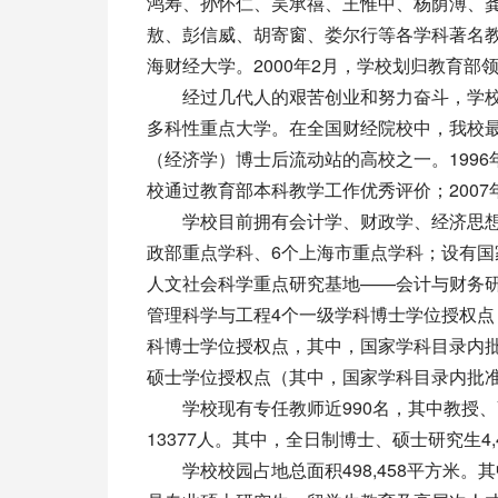
鸿寿、孙怀仁、吴承禧、王惟中、杨荫溥、
敖、彭信威、胡寄窗、娄尔行等各学科著名教授
海财经大学。2000年2月，学校划归教育部
经过几代人的艰苦创业和努力奋斗，学校
多科性重点大学。在全国财经院校中，我校最
（经济学）博士后流动站的高校之一。1996年
校通过教育部本科教学工作优秀评价；200
学校目前拥有会计学、财政学、经济思想史
政部重点学科、6个上海市重点学科；设有
人文社会科学重点研究基地——会计与财务
管理科学与工程4个一级学科博士学位授权点
科博士学位授权点，其中，国家学科目录内批
硕士学位授权点（其中，国家学科目录内批准
学校现有专任教师近990名，其中教授、副教
13377人。其中，全日制博士、硕士研究生4,
学校校园占地总面积498,458平方米。