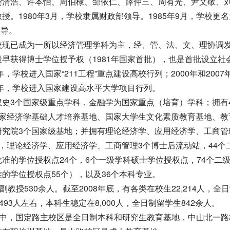
龚清浩、许本怡、周伯棣、邹依仁、薛仲三、周有光、尹文敬、
。1980年3月，学校隶属财政部领导。1985年9月，学校更
领导。
现已成为一所以经济管理学科为主，经、管、法、文、理协调
早获得博士学位授予权（1981年国家首批），也是首批设立社
，学校进入国家“211工程”重点建设高校行列；2000年和2007
7年，学校进入国家建设高水平大学项目行列。
3个国家级重点学科，金融学为国家重点（培育）学科；拥有
国家经济学基础人才培养基地、国家大学生文化素质教育基地、教
研究院3个国家级基地；并拥有理论经济学、应用经济学、工商管
，理论经济学、应用经济学、工商管理3个博士后流动站，44个
准的学位授权点24个，6个一级学科硕士学位授权点，74个二
的学位授权点55个），以及36个本科专业。
授530余人。截至2008年底，有各类在校生22,214人，全
493人左右，本科生稳定在8,000人，全日制留学生842余人。
其中，国定路主校区是全日制本科和研究生教育基地，中山北一路