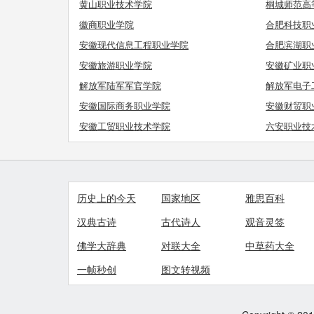
黄山职业技术学院
桐城师范高
徽商职业学院
合肥科技职
安徽现代信息工程职业学院
合肥滨湖职
安徽旅游职业学院
安徽矿业职
解放军陆军军官学院
解放军电子
安徽国际商务职业学院
安徽财贸职
安徽工贸职业技术学院
六安职业技
历史上的今天
国家地区
雅思百科
汉典古诗
古代诗人
观音灵签
佛学大辞典
对联大全
中草药大全
一帧秒创
图文转视频