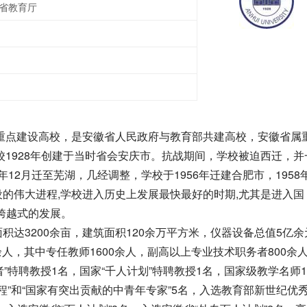
省教育厅
家“211工程”重点建设高校，是安徽省人民政府与教育部共建高校，安徽省
校1928年创建于当时省会安庆市。抗战期间，学校被迫西迁，并
9年12月迁至芜湖，几经调整，学校于1956年迁建合肥市，1958
的伟大进程,学校进入历史上发展最快最好的时期,尤其是进入国
了跨越式的发展。
达3200余亩，建筑面积120余万平方米，仪器设备总值5亿余
余人，其中专任教师1600余人，副高以上专业技术职务者800余
者”特聘教授1名，国家“千人计划”特聘教授1名，国家级教学名师
程”和“国家有突出贡献的中青年专家”5名，入选教育部新世纪优