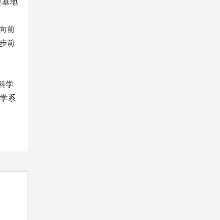
要基地
向前
步前
科学
哲学系