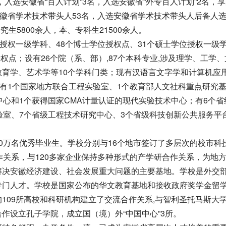
，入选安徽省“百人计划”3名，入选安徽省“外专百人计划”2名，
安徽省学术技术带头人53名，入选安徽省学术技术带头人后备人选
究生5800余人，本、专科生21500余人。
位授权一级学科、48个博士学位授权点、31个硕士学位授权一级
授权点；设有26个院（系、部）,87个本科专业,涉及理学、工学、
育学、艺术学等10个学科门类；现有汉语言文字学和计算机应
建有1个国家地方联合工程实验室、1个教育部人文社科重点研究
中心和1个获得国家CMA计量认证的现代实验技术中心；有6个省
验室、7个省级工程技术研究中心、3个省级科技创新公共服务平
0万名优秀毕业生。学校分别与16个地市签订了多层次的校市科
作关系，与120多家企业保持多种形式的产学研合作关系，为地
解决安徽经济建设、社会发展重大问题的主要基地。学校是外交
专门人才。学校是国家公布的华文教育基地和接收政府奖学金留
109所高校和科研机构建立了交流合作关系,与智利圣托马斯大
作设立孔子学院，成立国（境）外“中国中心”3所。