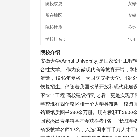
院校隶属
安徽
所在地区
安徽
院校性质
公办
学校排名：
104
院校介绍
安徽大学(Anhui University)是国
合性大学。 作为安徽现代高等教育开端，学
流散，1946年复校，为国立安徽大学。194
恢复招生。伴随着我国改革开放和现代化建设
家“211工程”高校建设行列之后，更是实现
学校现有四个校区和一个大学科技园，校园面积
馆藏纸质图书330余万册。现有教职工2500
国家杰出青年科学基金获得者1名， “长江学
省级教学名师12名，入选“国家百千万人才工