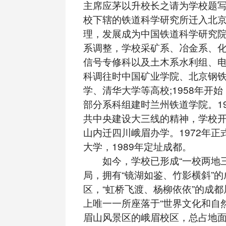
主席应茅以升校长之请为学校题
校下辖的铁道科学研究所迁入北
理，发展成为中国铁道科学研究院;
系调整，学校采矿系、冶金系、
信号专修科以及土木系水利组、
科调往时中国矿业学院、北京钢
学、清华大学等高校;1958年开
部分系科组建时兰州铁道学院。19
共中央建设大三线的精神，学校
山内迁四川峨眉办学。1972年正
大学，1989年定址成都。
如今，学校已形成“一校两地三
局，拥有“镜湖如鉴、竹影横斜”
区，“虹桥飞渡、杨柳依依”的成
上唯一一所座落于“世界文化和自
眉山风景区的峨眉校区，总占地面积