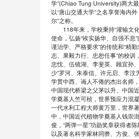
学”(Chiao Tung University
以“唐山交通大学”之名享誉海内外
尔”之称。
118年来，学校秉持“灌输文化
使命，弘扬“竢实扬华、自强不息”
谨治学、严格要求”的传统和“精
志、果毅力行、忠恕任事”的校训，
忠忱、伍镜湖、李斐英、顾宜孙、
少”罗河、朱泰信、许元启、李汶
学贯中西、诲人不倦的杰出名师
中国现代桥梁之父茅以升、中国
学奠基人竺可桢，世界预应力混
一代水利工程大师黄万里，世界
中，中国近代植物学奠基人钱崇
俊，“两弹一星”功勋奖章获得者
以及著名科学家林同骅、方俊、