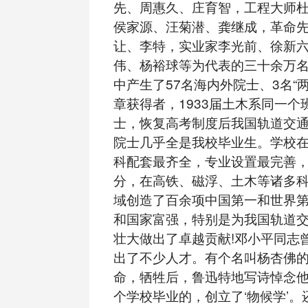
先、周惠久、庄育智，工程大师
侯家源、汪菊潜、龚继成，革命
让、李特，实业家李光前、徐新
伟、杨裕球等为代表的三十余万
中产生了57名海内外院士、3名“
章获得者，1933届土木系同一个
士，恢复高考制度后我国轨道交
院士几乎全是我校毕业生。学校
科配套最齐全，专业设置最完善
分，在高铁、磁浮、土木等诸多
域创造了百余项中国第一和世界
和国家富强，特别是为我国轨道
壮大做出了卓越贡献!邓小平同志曾
出了不少人才。有个名叫杨杏佛
命，牺牲后，鲁迅特地写诗悼念
个学校毕业的，创立了‘物候学’