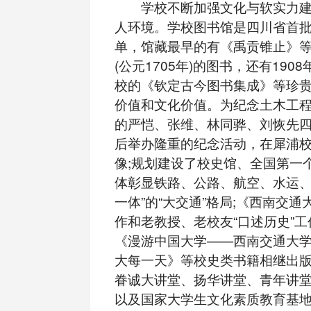
学校不断加强文化与软实力建
人环境。学校图书馆是四川省首
单，馆藏最早的有《禹贡锥止》
(公元1705年)的图书，还有190
校的《钦定古今图书集成》等珍
价值和文化价值。为纪念土木工程系
的严恺、张维、林同骅、刘恢先
后举办隆重的纪念活动，在犀浦
像;规划建设了校史馆、全国第一
体彰显铁路、公路、航空、水运、
一体”的“大交通”格局;《西南交
作和老教授、老校友“口述历史”
《漫游中国大学——西南交通大
大每一天》等校史类书籍相继出
眷诚大讲堂、扬华讲堂、青年讲
以及国家大学生文化素质教育基