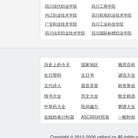
四川现代职业学院
四川工商学院
内江职业技术学院
四川机电职业技术学院
广安职业技术学院
四川工业科技学院
四川信息职业技术学院
四川国际标榜职业学院
历史上的今天
国家地区
雅思百科
生日密码
生日书
谜语大全
古代诗人
观音灵签
称骨算命
情书大全
范文大全
散文精选
中草药大全
民间偏方
粥谱大全
在线秒表计时器
ASCII码对照表
一帧秒创
Copyright © 2012-2026 caihezi.cn All rights 