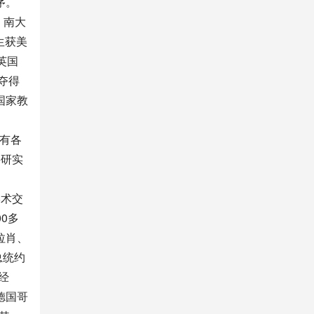
茅。
，南大
生获美
英国
夺得
国家教
有各
科研实
学术交
0多
拉肖、
总统约
经
德国哥