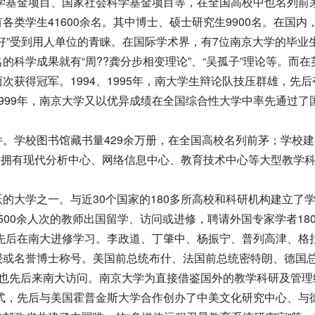
科学基金项目、国家社会科学基金项目等，在全国高校中也名列前
学生41600余名。其中博士、硕士研究生9900名。在国内
好”受到用人单位的青睐。在国际学术界，有7位南京大学的毕业
科学成果就有“周??龚分步相变理论”、“吴孤子”理论等。而在
获得冠军。1994、1995年，南大学生辩论队技压群雄，先后
999年，南京大学又以优异成绩在全国综合性大学中率先通过了
学校图书馆藏书量429余万册，在全国高校名列前茅；学校建
，并拥有现代分析中心、网络信息中心、教育技术中心等大型教学
大学之一。与近30个国家的180多所高校和科研机构建立了
2500余人次的教师出国留学、访问或进修，聘请外国专家学者180
生先后在南大进修学习。李政道、丁肇中、杨振宁、普列高津、格
授或名誉博士称号。美国前总统布什、法国前总统密特朗、德国
要也先后来南大访问。南京大学为直接借鉴国外的教学科研及管理
式，先后与美国霍普金斯大学合作创办了中美文化研究中心、与