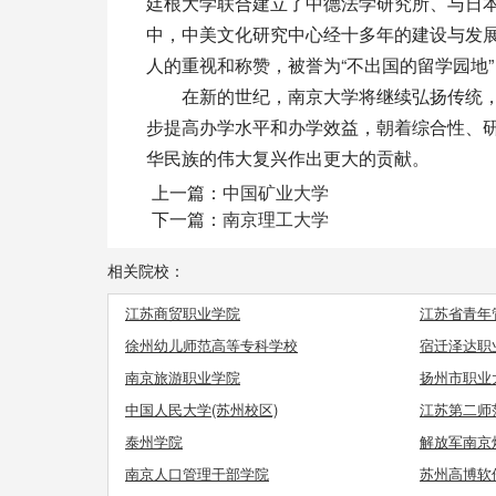
廷根大学联合建立了中德法学研究所、与日本
中，中美文化研究中心经十多年的建设与发
人的重视和称赞，被誉为“不出国的留学园地
在新的世纪，南京大学将继续弘扬传统，
步提高办学水平和办学效益，朝着综合性、
华民族的伟大复兴作出更大的贡献。
上一篇：
中国矿业大学
下一篇：
南京理工大学
相关院校：
江苏商贸职业学院
江苏省青年
徐州幼儿师范高等专科学校
宿迁泽达职
南京旅游职业学院
扬州市职业
中国人民大学(苏州校区)
江苏第二师
泰州学院
解放军南京
南京人口管理干部学院
苏州高博软