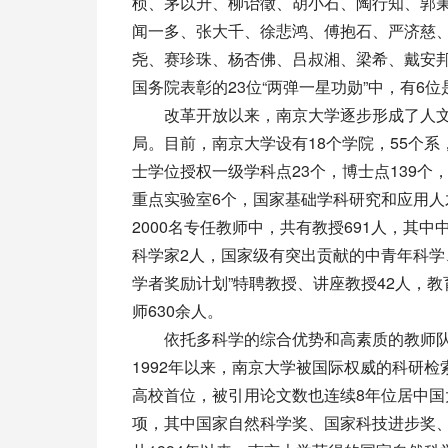
桢、茅以升、柳诒徵、胡小石、陶行知、郭
闻一多、张大千、徐悲鸿、傅抱石、严济慈
尧、赛珍珠、杨杏佛、吕叔湘、梁希、戴安
国务院表彰的23位“两弹一星功勋”中，有6
改革开放以来，南京大学逐步形成了人文
局。目前，南京大学设有18个学院，55个系
士学位授权一级学科点23个，博士点139个
重点实验室6个，国家基础学科研究和应用人
2000名专任教师中，共有教授691人，其
科学家2人，国家级有突出贡献的中青年科学
学者奖励计划”特聘教授、讲座教授42人，教
师630余人。
依托多科学的综合优势和高素质的教师队
1992年以来，南京大学被国际权威的科研检
高校首位，被引用论文数也连续8年位居中国
项，其中国家自然科学奖、国家科技进步奖、国