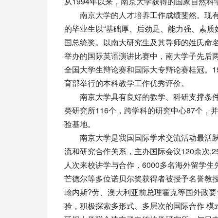
从1994年以来，南京大学获得的国家自然
南京大学的人才培养工作成绩斐然。现有各类
的毕业生以“基础厚、后劲足、能力强、素质
国总统奖。以南大研究生及其导师的姓氏命名的
举办的国际英语演讲比赛中，南大学子先后两次
全国大学生辩论赛和国际大专辩论赛桂冠。1
育部举行的本科教学工作优秀评价。
南京大学具有良好的教学、科研支撑条件。
类研究所116个，跨学科的研究中心87个
验基地。
南京大学是我国国际学术交流活动最活跃的
流和研究合作关系，主办国际会议120余次,
人次来校讲学与合作，6000多名海外留学
芒德尔等多位诺贝尔奖获得者被授予名誉教
翰内斯?劳、澳大利亚前总理霍克等国外政
验，积极探索多形式、多层次的国际合作 模