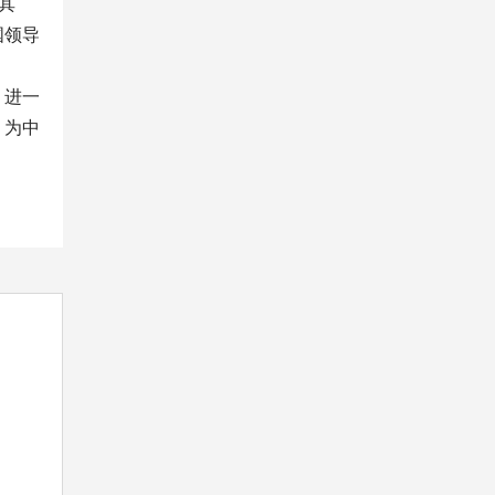
其
国领导
，进一
，为中