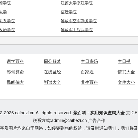
德学院
江苏大学京江学院
大学
宿迁学院
关系学院
解放军空军勤务学院
政治学院
解放军工程兵学院
留学百科
周公解梦
生日密码
生日书
称骨算命
在线圣经
百家姓
情书大全
民间偏方
粥谱大全
养生百科
文件大小
-2026 caihezi.cn All rights reserved.
聚百科 - 实用知识查询大全
京ICP
联系方式:admin@caihezi.cn
广告合作
字及图片均来自于网络，如侵犯到您的权益，请及时通知我们，我们将及