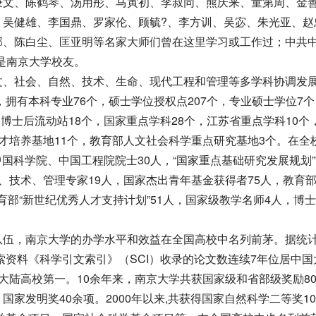
秉文、陈鹤琴、汤用彤、马寅初、李叔同、熊庆来、童第周、金
、吴健雄、李国鼎、罗家伦、顾毓?、李方训、吴宓、朱光亚、赵
邦、陈白尘、匡亚明等名家大师们曾在这里学习或工作过；中共
位是南京大学校友。
、社会、自然、技术、生命、现代工程和管理等多学科协调发
，拥有本科专业76个，硕士学位授权点207个，专业硕士学位7
，博士后流动站18个，国家重点学科28个，江苏省重点学科10个
才培养基地11个，教育部人文社会科学重点研究基地3个。在全
中中国科学院、中国工程院院士30人，“国家重点基础研究发展规划
、技术、管理专家19人，国家杰出青年基金获得者75人，教育部
育部“新世纪优秀人才支持计划”51人，国家级教学名师4人，博
伍，南京大学的办学水平和效益在全国高校中名列前茅。据统
索资料《科学引文索引》（SCI）收录的论文数连续7年位居中国
大陆高校第一。10余年来，南京大学共获国家级和省部级奖励80
家发明奖40余项。2000年以来,共获得国家自然科学二等奖1