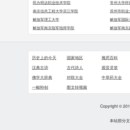
民办明达职业技术学院
常州大学怀
南京信息工程大学滨江学院
苏州市职业
解放军理工大学
解放军国际
解放军南京陆军指挥学院
解放军南京
历史上的今天
国家地区
雅思百科
汉典古诗
古代诗人
观音灵签
佛学大辞典
对联大全
中草药大全
一帧秒创
图文转视频
Copyright © 2012
本站部分文