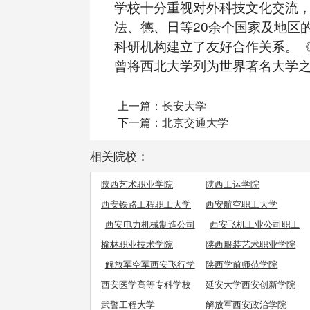
学校十分重视对外科技文化交流
法、德、日等20余个国家及地区的
科研机构建立了友好合作关系。
曾将西北大学列为世界著名大学
上一篇：
长安大学
下一篇：
北京交通大学
相关院校：
陕西艺术职业学院
陕西工运学院
西安铁路工程职工大学
西安航空职工大学
西安电力机械制造公司
西安飞机工业公司职工
机电学院
工学院
榆林职业技术学院
陕西服装艺术职业学院
解放军空军西安飞行学
陕西学前师范学院
院
西安医学高等专科学校
延安大学西安创新学院
武警工程大学
解放军西安政治学院