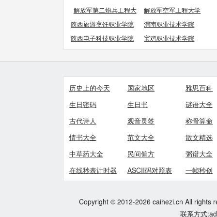
解放军第二炮兵工程大
解放军空军工程大学
学
陕西旅游烹饪职业学院
渭南职业技术学院
陕西电子科技职业学院
宝鸡职业技术学院
历史上的今天
国家地区
雅思百科
生日密码
生日书
谜语大全
古代诗人
观音灵签
称骨算命
情书大全
范文大全
散文精选
中草药大全
民间偏方
粥谱大全
在线秒表计时器
ASCII码对照表
一帧秒创
Copyright © 2012-2026 caihezi.cn All rights 
联系方式:adm