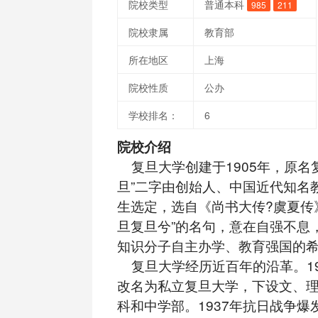
院校类型
普通本科
985
211
院校隶属
教育部
所在地区
上海
院校性质
公办
学校排名：
6
院校介绍
复旦大学创建于1905年，原名
旦”二字由创始人、中国近代知名
生选定，选自《尚书大传?虞夏传
旦复旦兮”的名句，意在自强不息
知识分子自主办学、教育强国的
复旦大学经历近百年的沿革。19
改名为私立复旦大学，下设文、
科和中学部。1937年抗日战争爆