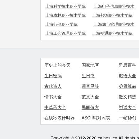
院
上海科学技术职业学院
上海电子信息职业技术
学院
上海农林职业技术学院
上海邦德职业技术学院
上海行健职业学院
上海城市管理职业技术
学院
上海工会管理职业学院
上海交通职业技术学院
历史上的今天
国家地区
雅思百科
生日密码
生日书
谜语大全
古代诗人
观音灵签
称骨算命
情书大全
范文大全
散文精选
中草药大全
民间偏方
粥谱大全
在线秒表计时器
ASCII码对照表
一帧秒创
Copyright © 2012-2026 caihezi.cn All rights 