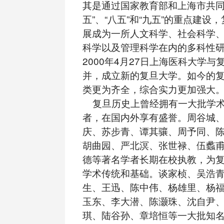
其是通过国家教育部和上海市共同
五”、“八五”和“九五”的重点建设
展成为一所人文科学、社会科学
科学以及管理科学在内的多科性
2000年4月27日上海医科大学
并，成立新的复旦大学。如今的
类更为齐全，综合实力更加强大
复旦历史上曾经拥有一大批学术
者，在国内外享有盛誉。周谷城
庆、苏步青、谭其骧、周予同、
胡曲园、严北溟、张世禄、伍蠡
德等著名学者长期在校执教，为
学术传统和基础。谈家桢、吴浩
生、王迅、陈中伟、杨雄里、杨
玉东、李大潜、陈灏珠、沈自尹
琪、陆谷孙、章培恒等一大批知