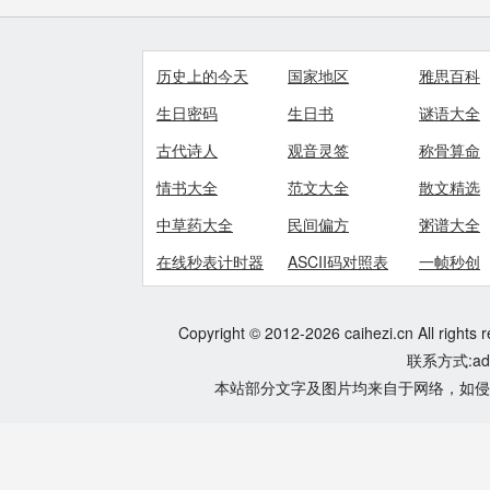
历史上的今天
国家地区
雅思百科
生日密码
生日书
谜语大全
古代诗人
观音灵签
称骨算命
情书大全
范文大全
散文精选
中草药大全
民间偏方
粥谱大全
在线秒表计时器
ASCII码对照表
一帧秒创
Copyright © 2012-2026 caihezi.cn All rights 
联系方式:adm
本站部分文字及图片均来自于网络，如侵