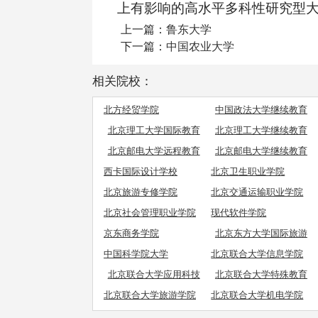
上有影响的高水平多科性研究型
上一篇：
鲁东大学
下一篇：
中国农业大学
相关院校：
北方经贸学院
中国政法大学继续教育
学院
北京理工大学国际教育
北京理工大学继续教育
学院
学院
北京邮电大学远程教育
北京邮电大学继续教育
学院
学院职业教育
西卡国际设计学校
北京卫生职业学院
北京旅游专修学院
北京交通运输职业学院
北京社会管理职业学院
现代软件学院
京东商务学院
北京东方大学国际旅游
学院
中国科学院大学
北京联合大学信息学院
北京联合大学应用科技
北京联合大学特殊教育
学院
学院
北京联合大学旅游学院
北京联合大学机电学院