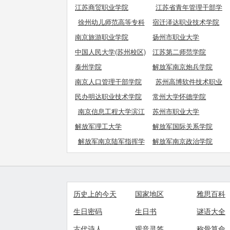
江苏商贸职业学院
江苏省青年管理干部学
院
徐州幼儿师范高等专科
宿迁泽达职业技术学院
学校
南京旅游职业学院
扬州市职业大学
中国人民大学(苏州校区)
江苏第二师范学院
泰州学院
解放军南京炮兵学院
南京人口管理干部学院
苏州高博软件技术职业
学院
民办明达职业技术学院
常州大学怀德学院
南京信息工程大学滨江
苏州市职业大学
学院
解放军理工大学
解放军国际关系学院
解放军南京陆军指挥学
解放军南京政治学院
院
历史上的今天
国家地区
雅思百科
生日密码
生日书
谜语大全
古代诗人
观音灵签
称骨算命