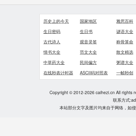
历史上的今天
国家地区
雅思百科
生日密码
生日书
谜语大全
古代诗人
观音灵签
称骨算命
情书大全
范文大全
散文精选
中草药大全
民间偏方
粥谱大全
在线秒表计时器
ASCII码对照表
一帧秒创
Copyright © 2012-2026 caihezi.cn All rights 
联系方式:adm
本站部分文字及图片均来自于网络，如侵