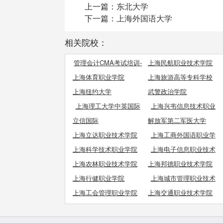
上一篇：
东北大学
下一篇：
上海外国语大学
相关院校：
管理会计CMA考试培训-
上海民航职业技术学院
推荐立信CMA!
上海体育职业学院
上海旅游高等专科学校
上海纽约大学
武警政治学院
上海理工大学中英国际
上海兴韦信息技术职业
学院
学院
立信国际
解放军第二军医大学
上海立达职业技术学院
上海工商外国语职业学
院
上海科学技术职业学院
上海电子信息职业技术
学院
上海农林职业技术学院
上海邦德职业技术学院
上海行健职业学院
上海城市管理职业技术
学院
上海工会管理职业学院
上海交通职业技术学院