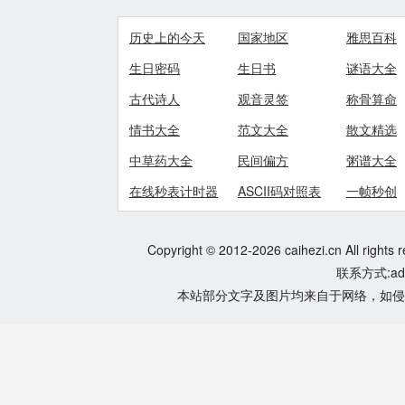
历史上的今天
国家地区
雅思百科
生日密码
生日书
谜语大全
古代诗人
观音灵签
称骨算命
情书大全
范文大全
散文精选
中草药大全
民间偏方
粥谱大全
在线秒表计时器
ASCII码对照表
一帧秒创
Copyright © 2012-2026 caihezi.cn All rights 
联系方式:adm
本站部分文字及图片均来自于网络，如侵