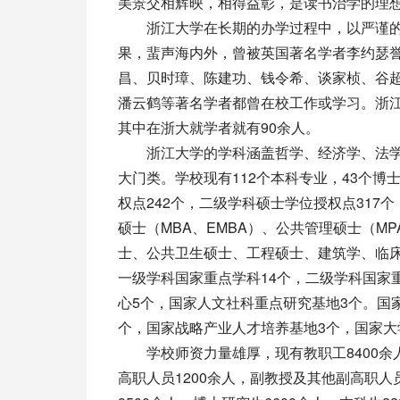
美景交相辉映，相得益彰，是读书治学的理
浙江大学在长期的办学过程中，以严谨的
果，蜚声海内外，曾被英国著名学者李约瑟誉
昌、贝时璋、陈建功、钱令希、谈家桢、谷超
潘云鹤等著名学者都曾在校工作或学习。浙江
其中在浙大就学者就有90余人。
浙江大学的学科涵盖哲学、经济学、法学
大门类。学校现有112个本科专业，43个
权点242个，二级学科硕士学位授权点317
硕士（MBA、EMBA）、公共管理硕士（
士、公共卫生硕士、工程硕士、建筑学、临床
一级学科国家重点学科14个，二级学科国家重
心5个，国家人文社科重点研究基地3个。国
个，国家战略产业人才培养基地3个，国家大
学校师资力量雄厚，现有教职工8400余人
高职人员1200余人，副教授及其他副高职人员