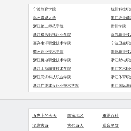
宁波教育学院
杭州科技职
温州肯恩大学
浙江农业商
浙江第二师范学院
衢州学院
浙江横店影视职业学院
嘉兴职业技
嘉兴南洋职业技术学院
宁波卫生职
衢州职业技术学院
湖州职业技
浙江机电职业技术学院
浙江邮电职
浙江工商职业技术学院
浙江艺术职
浙江同济科技职业学院
浙江体育职
浙江广厦建设职业技术学院
浙江国际海
历史上的今天
国家地区
雅思百科
汉典古诗
古代诗人
观音灵签