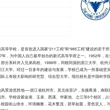
校，是首批进入国家“211工程”和“985工程”建设的若干
7年，为中国人自己最早创办的新式高等学府之一。1952年，在
部分系科并入兄弟高校。1998年，同根同源的浙江大学、杭州
浙江大学。经过一百多年的建设与发展，学校已成为一所基础坚
国际上有较大影响的研究型、综合型大学。现任校长是中国科学
景游览胜地──浙江省杭州市。其北依苏沪，东接甬港，南联
城市。学校设紫金港、玉泉、西溪、华家池、之江等5个校区，占
位。校园依山傍水，环境幽雅，花木繁茂，碧草如茵，景色宜人，