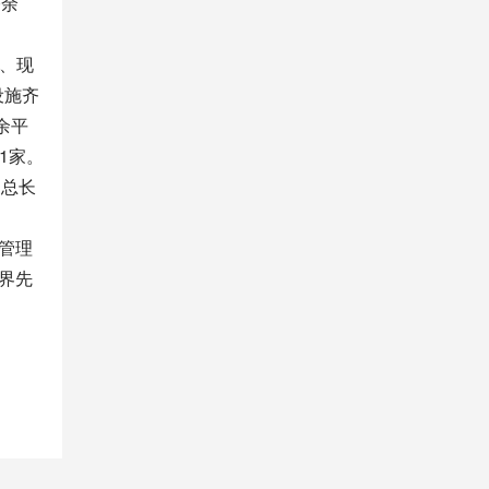
0余
、现
设施齐
余平
1家。
。总长
管理
界先