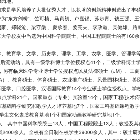
想园地。
求是学风培养了大批优秀人才，以执著的创新精神创造出了丰
为“东方剑桥”。竺可桢、马寅初、卢嘉锡、苏步青、钱三强、王
豪、郑晓沧、梁守槃 、夏承焘、姜亮夫、李政道、吴健雄、路
大学校友中当选为中国科学院院士、中国工程院院士的有160余
、教育学、文学、历史学、理学、工学、农学、医学、管理学
博士后流动站，具有一级学科博士学位授权点41个，二级学科博士
个，另有临床医学专业博士学位授权点以及法律硕士（JM）、工
MPA）、教育硕士、体育硕士、农业推广硕士、风景园林硕士、兽
医学、口腔医学、汉语国际教育14个专业硕士学位授权点。学
点学科21个。国家重点（专业）实验室14个，国家工程(技术)
家基础科学研究和教学人才培养基地7个，国家工科基础课程教学
学生文化素质教育基地1个和国家动画教学研究基地1个。
，其中中国科学院院士13人，中国工程院院士13人；教授及其
2400余人。全校有全日制在校学生39000余人，其中：硕士研