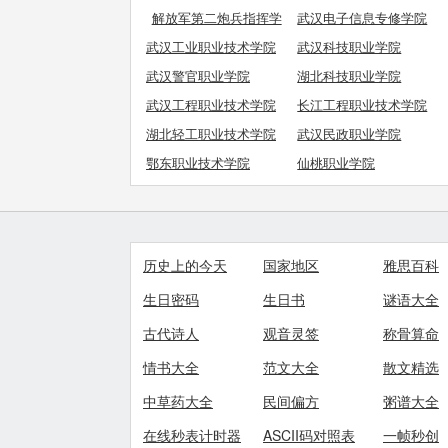
修学院
解放军第二炮兵指挥学
武汉电子信息专修学院
院
武汉工业职业技术学院
武汉科技职业学院
武汉警官职业学院
湖北科技职业学院
武汉工程职业技术学院
长江工程职业技术学院
湖北轻工职业技术学院
武汉民政职业学院
鄂东职业技术学院
仙桃职业学院
历史上的今天
国家地区
雅思百科
生日密码
生日书
谜语大全
古代诗人
观音灵签
称骨算命
情书大全
范文大全
散文精选
中草药大全
民间偏方
粥谱大全
在线秒表计时器
ASCII码对照表
一帧秒创