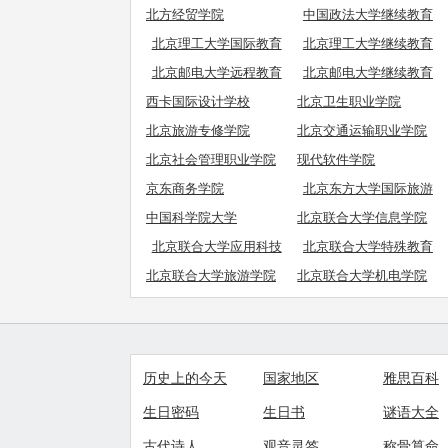
北方经贸学院
中国政法大学继续教育
学院
北京理工大学国际教育
北京理工大学继续教育
学院
学院
北京邮电大学远程教育
北京邮电大学继续教育
学院
学院职业教育
西卡国际设计学校
北京卫生职业学院
北京旅游专修学院
北京交通运输职业学院
北京社会管理职业学院
现代软件学院
京东商务学院
北京东方大学国际旅游
学院
中国科学院大学
北京联合大学信息学院
北京联合大学应用科技
北京联合大学特殊教育
学院
学院
北京联合大学旅游学院
北京联合大学机电学院
历史上的今天
国家地区
雅思百科
生日密码
生日书
谜语大全
古代诗人
观音灵签
称骨算命