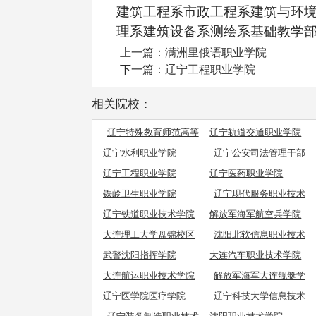
建筑工程系市政工程系建筑与环
理系建筑设备系测绘系基础教学
上一篇：
满洲里俄语职业学院
下一篇：
辽宁工程职业学院
相关院校：
辽宁特殊教育师范高等
辽宁轨道交通职业学院
专科学校
辽宁水利职业学院
辽宁公安司法管理干部
学院
辽宁工程职业学院
辽宁医药职业学院
铁岭卫生职业学院
辽宁现代服务职业技术
学院
辽宁铁道职业技术学院
解放军海军航空兵学院
大连理工大学盘锦校区
沈阳北软信息职业技术
学院
武警沈阳指挥学院
大连汽车职业技术学院
大连航运职业技术学院
解放军海军大连舰艇学
院
辽宁医学院医疗学院
辽宁科技大学信息技术
学院
辽宁装备制造职业技术
沈阳职业技术学院