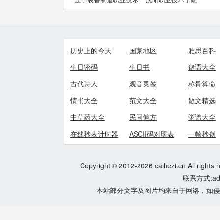
学院
历史上的今天
国家地区
雅思百科
生日密码
生日书
谜语大全
古代诗人
观音灵签
称骨算命
情书大全
范文大全
散文精选
中草药大全
民间偏方
粥谱大全
在线秒表计时器
ASCII码对照表
一帧秒创
Copyright © 2012-2026 caihezi.cn All rights 
联系方式:adm
本站部分文字及图片均来自于网络，如侵