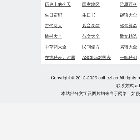
历史上的今天
国家地区
雅思百科
生日密码
生日书
谜语大全
古代诗人
观音灵签
称骨算命
情书大全
范文大全
散文精选
中草药大全
民间偏方
粥谱大全
在线秒表计时器
ASCII码对照表
一帧秒创
Copyright © 2012-2026 caihezi.cn All rights 
联系方式:adm
本站部分文字及图片均来自于网络，如侵