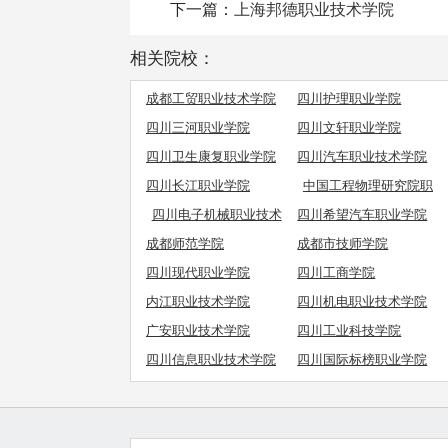
下一篇：
上海邦德职业技术学院
相关院校：
成都工贸职业技术学院
四川护理职业学院
四川三河职业学院
四川文轩职业学院
四川卫生康复职业学院
四川汽车职业技术学院
四川长江职业学院
中国工程物理研究院职
工工学院
四川电子机械职业技术
四川希望汽车职业学院
学院
成都师范学院
成都市技师学院
四川现代职业学院
四川工商学院
内江职业技术学院
四川机电职业技术学院
广安职业技术学院
四川工业科技学院
四川信息职业技术学院
四川国际标榜职业学院