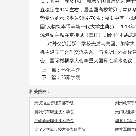
项，其中一等奖1项，新增全国百篇优秀博士
直稳定在94%左右，居全国高校前列；本科
势专业的录取率达50%-70%；校友中有一
国”人物徐本禹等新一代大学生典范，2013年
源潮副主席在京接见《牵挂》剧组和“本禹志
对外交流活跃 学校先后与美国、加拿大、俄
机构建立了合作交流关系，与多所国外高校
会、国际柑橘学大会等重大国际性学术会议，
上一篇：
怀化学院
下一篇：
邵阳学院
相关院校：
武汉冶金管理干部学院
荆州教育学
襄阳汽车职业技术学院
天门职业学
三峡旅游职业技术学院
湖北工程职
武汉大学武汉校友会专修学院
解放军国防