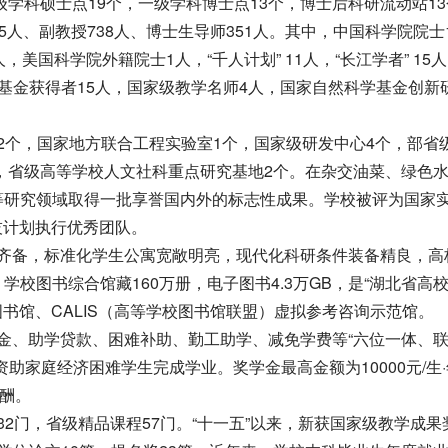
级学科硕士点19个，一级学科博士点13个，博士后科研流动站1
人、副教授738人、博士生导师351人。其中，中国科学院院士
美国科学院外籍院士1人，“千人计划” 11人，“长江学者” 15
基金获得者15人，国家级教学名师4人，国家自然科学基金创新
个，国家地方联合工程实验室1个，国家级研发中心4个，部省
个，省级高等学校人文社科重点研究基地2个。在杂交油菜、绿色
等研究领域取得一批享誉国内外的标志性成果。学校被评为国家
科技计划执行优秀团队。
备，标准化学生公寓宽敞明亮，现代化科研条件装备精良，高
校图书综合馆藏160万册，电子图书4.3万GB，是“湖北省高
图书馆、CALIS（高等学校图书馆联盟）虚拟参考咨询示范馆。
、助学贷款、困难补助、勤工助学、减免学费等“六位一体、
助家庭经济困难学生完成学业。奖学金最高金额为10000元/生
报酬。
门，省级精品课程57门。“十一五”以来，新获国家级教学成果