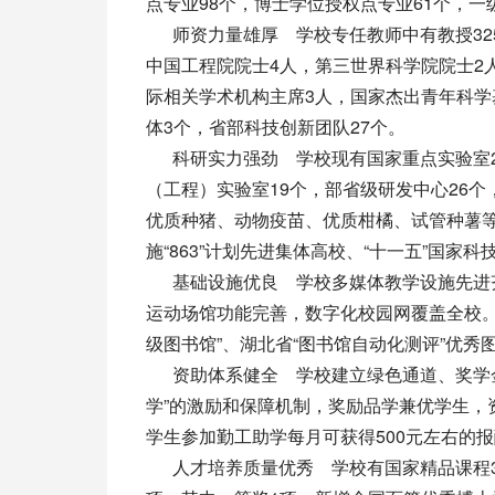
点专业98个，博士学位授权点专业61个，一
师资力量雄厚 学校专任教师中有教授325
中国工程院院士4人，第三世界科学院院士2人，
际相关学术机构主席3人，国家杰出青年科学
体3个，省部科技创新团队27个。
科研实力强劲 学校现有国家重点实验室2
（工程）实验室19个，部省级研发中心26
优质种猪、动物疫苗、优质柑橘、试管种薯
施“863”计划先进集体高校、“十一五”国家
基础设施优良 学校多媒体教学设施先进齐
运动场馆功能完善，数字化校园网覆盖全校。学
级图书馆”、湖北省“图书馆自动化测评”优秀
资助体系健全 学校建立绿色通道、奖学金
学”的激励和保障机制，奖励品学兼优学生，资
学生参加勤工助学每月可获得500元左右的
人才培养质量优秀 学校有国家精品课程32