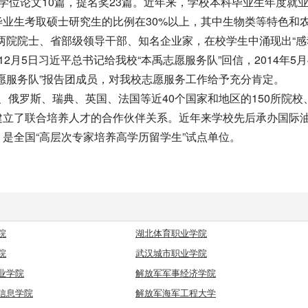
学位论文10篇，提名奖23篇。近年来，学校本科毕业生年度就
毕业生考取硕士研究生的比例在30%以上，其中生物类等特色和
批两院院士、省部级领导干部、知名企业家，在校学生中涌现出“
12月5日习近平总书记给我校“本禹志愿服务队”回信，2014年5月
愿服务队”报告团成员，对我校志愿服务工作给予充分肯定。
罗斯、瑞典、英国、法国等近40个国家和地区的150所院校
建立了联合培养人才的合作伙伴关系。近年来学校先后承办国际
是全国“高层次专家培养高学历留学生”试点单位。
院
湖北体育职业学院
院
武汉城市职业学院
业学院
解放军军事经济学院
信息学院
解放军海军工程大学