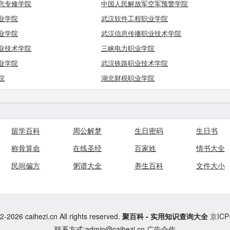
息专修学院
中国人民解放军空军预警学院
业学院
武汉软件工程职业学院
业学院
武汉信息传播职业技术学院
业技术学院
三峡电力职业学院
业学院
武汉铁路职业技术学院
院
湖北财税职业学院
留学百科
周公解梦
生日密码
生日书
称骨算命
在线圣经
百家姓
情书大全
民间偏方
粥谱大全
养生百科
文件大小
-2026 caihezi.cn All rights reserved.
聚百科 - 实用知识查询大全
京ICP
联系方式:admin@caihezi.cn
广告合作