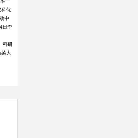
业率一
农科优
感动中
4日李
、科研
油菜大