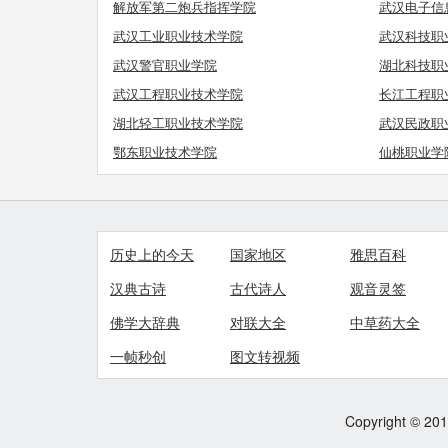
解放军第二炮兵指挥学院
武汉电子信
武汉工业职业技术学院
武汉科技职
武汉警官职业学院
湖北科技职
武汉工程职业技术学院
长江工程职
湖北轻工职业技术学院
武汉民政职
鄂东职业技术学院
仙桃职业学
历史上的今天
国家地区
雅思百科
汉典古诗
古代诗人
观音灵签
佛学大辞典
对联大全
中草药大全
一帧秒创
图文转视频
Copyright © 2012