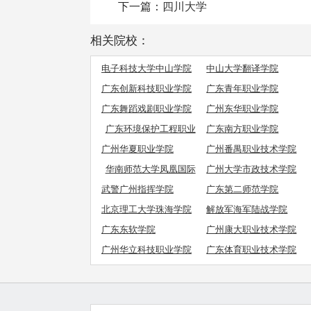
下一篇：
四川大学
相关院校：
电子科技大学中山学院
中山大学翻译学院
广东创新科技职业学院
广东青年职业学院
广东舞蹈戏剧职业学院
广州东华职业学院
广东环境保护工程职业
广东南方职业学院
学院
广州华夏职业学院
广州番禺职业技术学院
华南师范大学凤凰国际
广州大学市政技术学院
学院
武警广州指挥学院
广东第二师范学院
北京理工大学珠海学院
解放军海军陆战学院
广东东软学院
广州康大职业技术学院
广州华立科技职业学院
广东体育职业技术学院