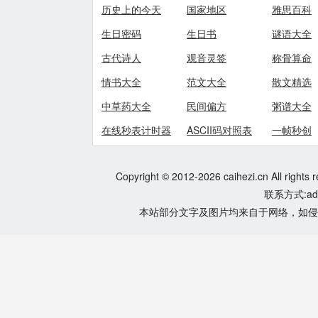
历史上的今天
国家地区
雅思百科
生日密码
生日书
谜语大全
古代诗人
观音灵签
称骨算命
情书大全
范文大全
散文精选
中草药大全
民间偏方
粥谱大全
在线秒表计时器
ASCII码对照表
一帧秒创
Copyright © 2012-2026 caihezi.cn All rights 
联系方式:adm
本站部分文字及图片均来自于网络，如侵