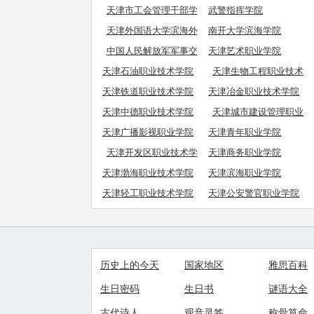
天津市工会管理干部学
武警指挥学院
院
天津外国语大学滨海外
南开大学滨海学院
事学院
中国人民解放军军事交
天津艺术职业学院
通学院
天津石油职业技术学院
天津生物工程职业技术
学院
天津铁道职业技术学院
天津冶金职业技术学院
天津中德职业技术学院
天津城市建设管理职业
技术学院
天津广播影视职业学院
天津青年职业学院
天津开发区职业技术学
天津商务职业学院
院
天津渤海职业技术学院
天津滨海职业学院
天津轻工职业技术学院
天津公安警官职业学院
历史上的今天
国家地区
雅思百科
生日密码
生日书
谜语大全
古代诗人
观音灵签
称骨算命