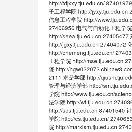
http://tdjxxy.tju.edu.cn/ 87
子工程学院 http://jyxy.tju.edu.c
信息工程学院 http://www.tju.edu.c
27406956 电气与自动化工程学院
http://seea.tju.edu.cn 2740
http://jgxy.tju.edu.cn 274040
http://chemeng.tju.edu.cn/ 
工程学院 http://mse.tju.edu.cn
院 http://hgw022072.chinaw3.co
2111 求是学部 http://qiushi.tju.ed
管理与经济学部 http://sm.tju.edu.
学院 http://www.tju.edu.cn/scien
法学院 http://wf.tju.edu.cn 27
http://scs.tju.edu.cn 8740
学院 http://cs.tju.edu.cn/ 27
院 http://marxism.tju.edu.cn 