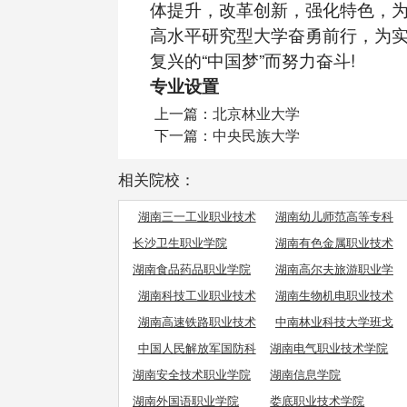
体提升，改革创新，强化特色，
高水平研究型大学奋勇前行，为
复兴的“中国梦”而努力奋斗!
专业设置
上一篇：
北京林业大学
下一篇：
中央民族大学
相关院校：
湖南三一工业职业技术
湖南幼儿师范高等专科
学院
学校
长沙卫生职业学院
湖南有色金属职业技术
学院
湖南食品药品职业学院
湖南高尔夫旅游职业学
院
湖南科技工业职业技术
湖南生物机电职业技术
学院
学院
湖南高速铁路职业技术
中南林业科技大学班戈
学院
学院
中国人民解放军国防科
湖南电气职业技术学院
学技术大学
湖南安全技术职业学院
湖南信息学院
湖南外国语职业学院
娄底职业技术学院