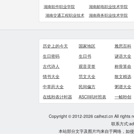
湖南软件职业学院
湖南邮电职业技术学院
湖南交通工程职业技术
湖南商务职业技术学院
学院
历史上的今天
国家地区
雅思百科
生日密码
生日书
谜语大全
古代诗人
观音灵签
称骨算命
情书大全
范文大全
散文精选
中草药大全
民间偏方
粥谱大全
在线秒表计时器
ASCII码对照表
一帧秒创
Copyright © 2012-2026 caihezi.cn All rights 
联系方式:adm
本站部分文字及图片均来自于网络，如侵