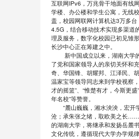
互联网IPv6，万兆骨干地面有线
学楼、办公楼和学生公寓，无线
盖，校园网联网计算机达3万多台
4.5G，结合移动技术实现多渠道
理及服务，数字化校园已初见雏
长沙中心正在筹建之中。
新中国成立以来，湖南大学的
了党和国家领导人的亲切关怀和
奇、华国锋、胡耀邦、江泽民、
温家宝等领导同志来到学校视察，
才的摇篮”、“惟楚有才，今斯更盛
年名校”等赞誉。
“麓山巍巍，湘水泱泱，宏开
沧；承朱张之绪，取欧美之长……
的湖南大学，将继承和发扬岳麓
文化传统，遵循现代大学办学规