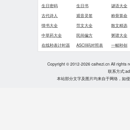
生日密码
生日书
谜语大全
古代诗人
观音灵签
称骨算命
情书大全
范文大全
散文精选
中草药大全
民间偏方
粥谱大全
在线秒表计时器
ASCII码对照表
一帧秒创
Copyright © 2012-2026 caihezi.cn All rights 
联系方式:adm
本站部分文字及图片均来自于网络，如侵