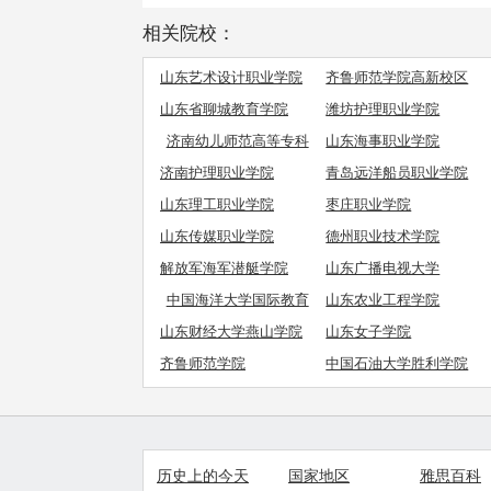
相关院校：
山东艺术设计职业学院
齐鲁师范学院高新校区
山东省聊城教育学院
潍坊护理职业学院
济南幼儿师范高等专科
山东海事职业学院
学校
济南护理职业学院
青岛远洋船员职业学院
山东理工职业学院
枣庄职业学院
山东传媒职业学院
德州职业技术学院
解放军海军潜艇学院
山东广播电视大学
中国海洋大学国际教育
山东农业工程学院
学院
山东财经大学燕山学院
山东女子学院
齐鲁师范学院
中国石油大学胜利学院
历史上的今天
国家地区
雅思百科